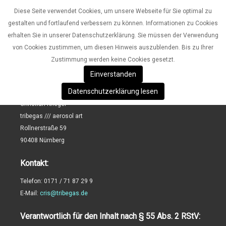
Diese Seite verwendet Cookies, um unsere Webseite für Sie optimal zu
gestalten und fortlaufend verbessern zu können. Informationen zu Cookies
erhalten Sie in unserer Datenschutzerklärung. Sie müssen der Verwendung
von Cookies zustimmen, um diesen Hinweis auszublenden. Bis zu Ihrer
Zustimmung werden keine Cookies gesetzt.
Impressum
Einverstanden
Angaben gemäß § 5 TMG:
Datenschutzerklärung lesen
Christian Krieger
tribegas /// aerosol art
Rollnerstraße 59
90408 Nürnberg
Kontakt:
Telefon: 0171 / 71 87 29 9
E-Mail:
cris@tribegas.de
Verantwortlich für den Inhalt nach § 55 Abs. 2 RStV: